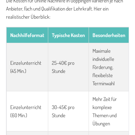
Die Kosten für Online Nachhilfe in Göppingen variieren je nach
Anbieter, Fach und Qualifikation der Lehrkraft. Hier ein
realistischer Überblick:
Nachhilfeformat
Typische Kosten
Besonderheiten
Maximale
individuelle
Einzelunterricht
25-40€ pro
Förderung,
(45 Min.)
Stunde
flexibelste
Terminwahl
Mehr Zeit für
Einzelunterricht
30-45€ pro
komplexe
(60 Min.)
Stunde
Themen und
Übungen