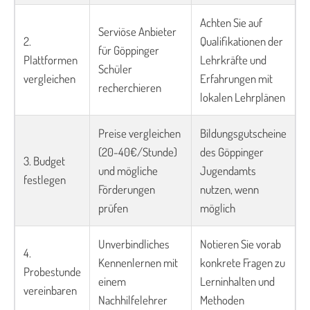
Achten Sie auf
Serviöse Anbieter
2.
Qualifikationen der
für Göppinger
Plattformen
Lehrkräfte und
Schüler
vergleichen
Erfahrungen mit
recherchieren
lokalen Lehrplänen
Preise vergleichen
Bildungsgutscheine
(20-40€/Stunde)
des Göppinger
3. Budget
und mögliche
Jugendamts
festlegen
Förderungen
nutzen, wenn
prüfen
möglich
Unverbindliches
Notieren Sie vorab
4.
Kennenlernen mit
konkrete Fragen zu
Probestunde
einem
Lerninhalten und
vereinbaren
Nachhilfelehrer
Methoden