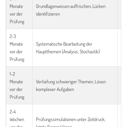
Monate
Grundlagenwissen auffrischen, Lücken
Üb
vor der
identifizieren
Se
Prüfung
2-3
Sch
Monate
Systematische Bearbeitung der
Anl
vor der
Hauptthemen (Analysis, Stochastik)
ers
Prüfung
1-2
Monate
Vertiefung schwieriger Themen, Lösen
Alt
vor der
komplexer Aufgaben
Feh
Prüfung
2-4
Ko
Wochen
Prüfungssimulationen unter Zeitdruck,
Abi
vor der
letzte Fragen klären